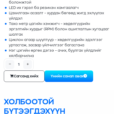
боломжтой
LED их гэрэл ба резинэн хамгаалагч
Цахилгаан асаалт – хурдан бөгөөд жигд эхлүүлэх
үйлдэл
Тахо метр цагийн хэмжигч – хөдөлгүүрийн
эргэлтийн хурдыг (RPM) болон ашиглалтын хугацааг
шалгах
Циклон агаар шүүлтүүр – хөдөлгүүрийн эдэлгээг
уртасгаж, засвар үйлчилгээг багасгана
Нэг цэгийн өргөх дэгээ – ачих, буулгах үйлдлийг
хялбарчилна
Сагсанд хийх
Үнийн санал авах
ХОЛБООТОЙ
БҮТЭЭГДЭХҮҮН