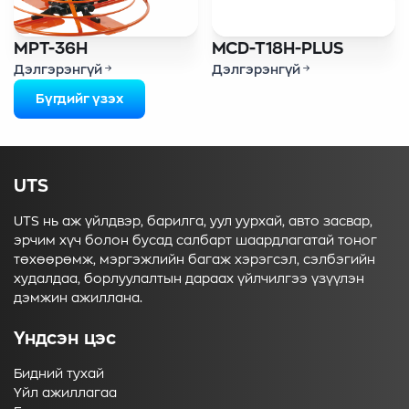
MPT-36H
MCD-T18H-PLUS
Дэлгэрэнгүй
Дэлгэрэнгүй
Бүгдийг үзэх
UTS
UTS нь аж үйлдвэр, барилга, уул уурхай, авто засвар,
эрчим хүч болон бусад салбарт шаардлагатай тоног
төхөөрөмж, мэргэжлийн багаж хэрэгсэл, сэлбэгийн
худалдаа, борлуулалтын дараах үйлчилгээ үзүүлэн
дэмжин ажиллана.
Үндсэн цэс
Бидний тухай
Үйл ажиллагаа