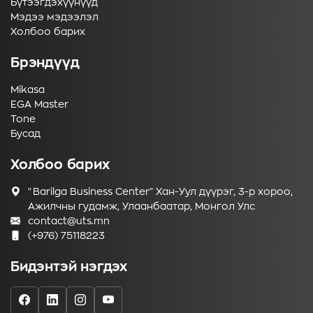
Бүтээгдэхүүнүүд
Мэдээ мэдээлэл
Холбоо барих
Брэндүүд
Mikasa
EGA Master
Tone
Бусад
Холбоо барих
"Barilga Business Center" Хан-Уул дүүрэг, 3-р хороо,
Ажилчны гудамж, Улаанбаатар, Монгол Улс
contact@uts.mn
(+976) 75118223
Бидэнтэй нэгдэх