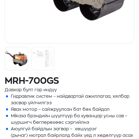
MRH-700GS
Давхар булт гар индүү
Гидравлик систем – найдвартай ажиллагаа, хялбар
засвар үйлчилгээ
Явах мотор – сайжруулсан бат бөх байдал
Mikasa брэндийн шүүлтүүр ба хуванцар усны сав –
шүршигч бөглөрөхөөс сэргийлнэ
Аюулгүй байдлын загвар – хөшүүрэг
(рычаг) нютрал байрлалд байх үед л хөдөлгүүр асах