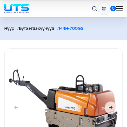
0
Нүүр
Бүтээгдэхүүнүүд
MRH-700GS