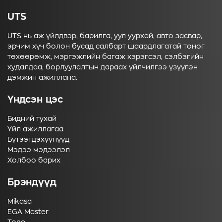
UTS
UTS нь аж үйлдвэр, барилга, уул уурхай, авто засвар,
эрчим хүч болон бусад салбарт шаардлагатай тоног
төхөөрөмж, мэргэжлийн багаж хэрэгсэл, сэлбэгийн
худалдаа, борлуулалтын дараах үйлчилгээ үзүүлэн
дэмжин ажиллана.
Үндсэн цэс
Бидний тухай
Үйл ажиллагаа
Бүтээгдэхүүнүүд
Мэдээ мэдээлэл
Холбоо барих
Брэндүүд
Mikasa
EGA Master