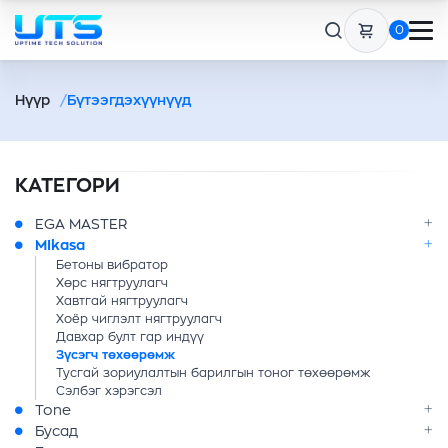
0
Нүүр
Бүтээгдэхүүнүүд
КАТЕГОРИ
EGA MASTER
MIkasa
Бетоны вибратор
Хөрс нягтруулагч
Хавтгай нягтруулагч
Хоёр чиглэлт нягтруулагч
Давхар булт гар индүү
Зүсэгч төхөөрөмж
Тусгай зориулалтын барилгын тоног төхөөрөмж
Сэлбэг хэрэгсэл
Tone
Бусад