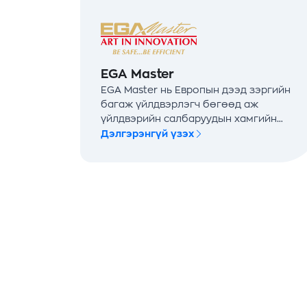
EGA Master
EGA Master нь Европын дээд зэргийн
багаж үйлдвэрлэгч бөгөөд аж
үйлдвэрийн салбаруудын хамгийн
өндөр шаардлагатай хэрэглэгчдэд
Дэлгэрэнгүй үзэх
зориулагдсан байдаг.