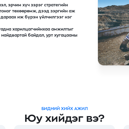
лэл, эрчим хүч зэрэг стратегийн
тоног төхөөрөмж, дээд зэргийн аж
 дараах иж бүрэн үйлчилгээг нэг
 гадна харилцагчийнхаа амжилтыг
 найдвартай байдал, урт хугацааны
БИДНИЙ ХИЙХ АЖИЛ
Юу хийдэг вэ?