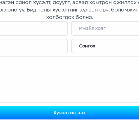
нэгэн санал хүсэлт, асуулт, эсвэл хамтран ажиллах
глөнө үү. Бид таны хүсэлтийг хүлээн авч, боломжит
холбогдох болно.
Хүсэлт илгээх