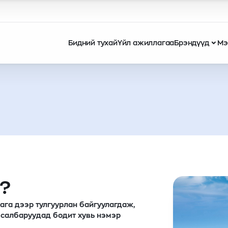
Бидний тухай
Үйл ажиллагаа
Брэндүүд
Мэ
?
ага дээр тулгуурлан байгуулагдаж,
 салбаруудад бодит хувь нэмэр