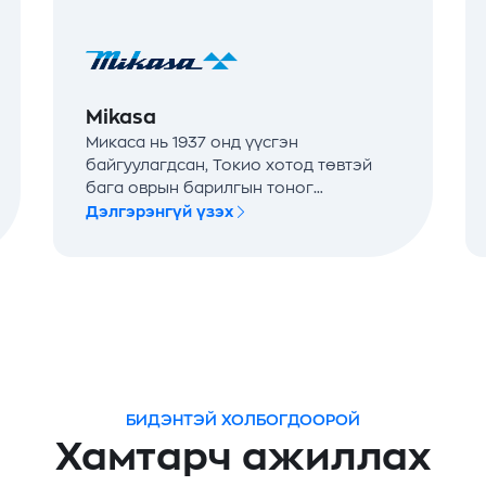
Mikasa
Микаса нь 1937 онд үүсгэн
байгуулагдсан, Токио хотод төвтэй
бага оврын барилгын тоног
төхөөрөмжийн салбарт мэргэшсэн,
Дэлгэрэнгүй үзэх
дэлхийд танигдсан Японы тэргүүлэх
үйлдвэрлэгч юм.
БИДЭНТЭЙ ХОЛБОГДООРОЙ
Хамтарч ажиллах