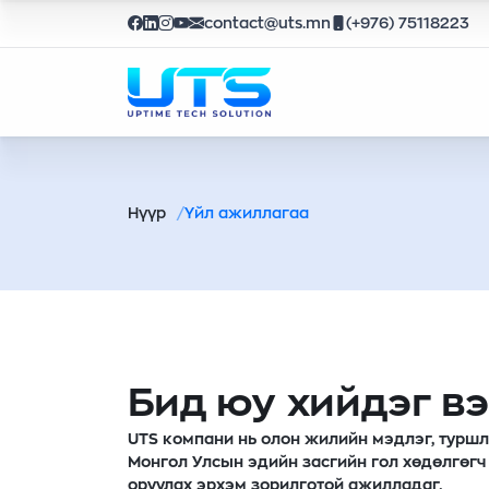
contact@uts.mn
(+976) 75118223
Нүүр
Үйл ажиллагаа
Бид юу хийдэг вэ
UTS компани нь олон жилийн мэдлэг, туршл
Монгол Улсын эдийн засгийн гол хөдөлгөгч
оруулах эрхэм зорилготой ажилладаг.