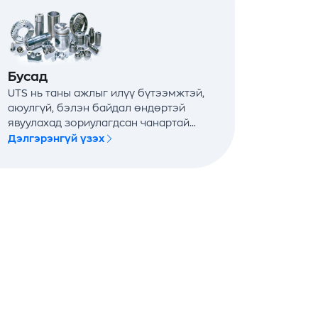
Бусад
UTS нь таны ажлыг илүү бүтээмжтэй,
аюулгүй, бэлэн байдал өндөртэй
явуулахад зориулагдсан чанартай
тоног төхөөрөмжөөр ханган ажиллах
Дэлгэрэнгүй үзэх
эрхэм зорилготой.