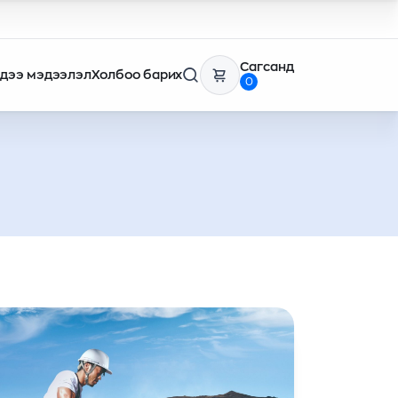
Сагсанд
дээ мэдээлэл
Холбоо барих
0