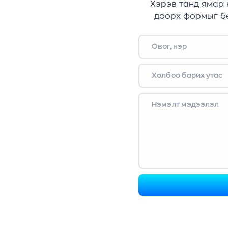
Хэрэв танд ямар 
доорх формыг бө