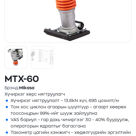
MTX-60
Брэнд:
MIkasa
Хүчирхэг хөрс нягтруулагч
Хүчирхэг нягтруулалт – 13.6kN хүч, 695 цохилт/м
Том хос циклон агаарын шүүлтүүр – агаарт хөөрөх
тоосонцрын 99%-ийг шүүж зайлуулна
VAS бариул – гар дахь чичиргээг 30 - 40% бууруулж,
операторын ядралтыг багасгана
Тахометр цагийн хэмжигч – хөдөлгүүрийн эргэлтийн