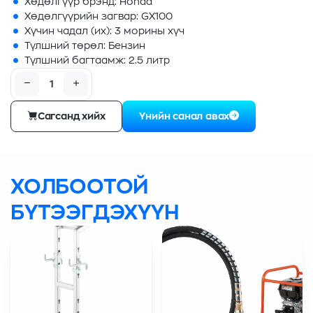
Хөдөлгүүр брэнд: Honda
Хөдөлгүүрийн загвар: GX100
Хүчин чадал (их): 3 морины хүч
Түлшний төрөл: Бензин
Түлшний багтаамж: 2.5 литр
Сагсанд хийх
Үнийн санал авах
ХОЛБООТОЙ
БҮТЭЭГДЭХҮҮН