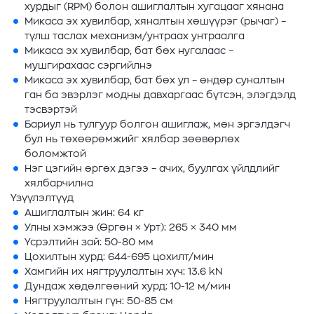
хурдыг (RPM) болон ашиглалтын хугацааг хянана
Микаса эх хувилбар, хяналтын хөшүүрэг (рычаг) –
түлш таслах механизм/унтраах унтраалга
Микаса эх хувилбар, бат бөх нугалаас –
мушгирахаас сэргийлнэ
Микаса эх хувилбар, бат бөх ул – өндөр суналтын
ган ба эвэрлэг модны давхаргаас бүтсэн, элэгдэлд
тэсвэртэй
Бариул нь тулгуур болгон ашиглаж, мөн эргэлдэгч
бул нь төхөөрөмжийг хялбар зөөвөрлөх
боломжтой
Нэг цэгийн өргөх дэгээ – ачих, буулгах үйлдлийг
хялбарчилна
Үзүүлэлтүүд
Ашиглалтын жин: 64 кг
Улны хэмжээ (Өргөн × Урт): 265 × 340 мм
Үсрэлтийн зай: 50-80 мм
Цохилтын хурд: 644-695 цохилт/мин
Хамгийн их нягтруулалтын хүч: 13.6 kN
Дундаж хөдөлгөөний хурд: 10-12 м/мин
Нягтруулалтын гүн: 50-85 см