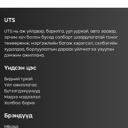
UTS
UTS нь аж үйлдвэр, барилга, уул уурхай, авто засвар,
эрчим хүч болон бусад салбарт шаардлагатай тоног
төхөөрөмж, мэргэжлийн багаж хэрэгсэл, сэлбэгийн
худалдаа, борлуулалтын дараах үйлчилгээ үзүүлэн
дэмжин ажиллана.
Үндсэн цэс
Бидний тухай
Үйл ажиллагаа
Бүтээгдэхүүнүүд
Мэдээ мэдээлэл
Холбоо барих
Брэндүүд
Mikasa