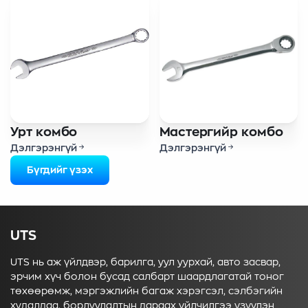
Урт комбо
Мастергийр комбо
Дэлгэрэнгүй
Дэлгэрэнгүй
Бүгдийг үзэх
UTS
UTS нь аж үйлдвэр, барилга, уул уурхай, авто засвар,
эрчим хүч болон бусад салбарт шаардлагатай тоног
төхөөрөмж, мэргэжлийн багаж хэрэгсэл, сэлбэгийн
худалдаа, борлуулалтын дараах үйлчилгээ үзүүлэн