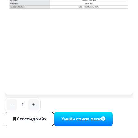
Сагсанд хийх
Үнийн санал авах