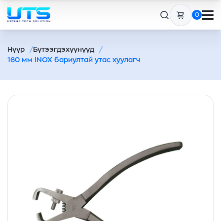
0
Нүүр
Бүтээгдэхүүнүүд
160 мм INOX бариултай утас хуулагч