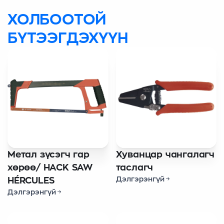
ХОЛБООТОЙ
БҮТЭЭГДЭХҮҮН
Метал зүсэгч гар
Хуванцар чангалагч
хөрөө/ HACK SAW
таслагч
Дэлгэрэнгүй
HÉRCULES
Дэлгэрэнгүй