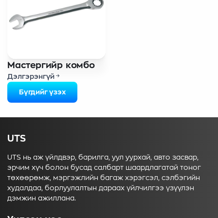
Мастергийр комбо
Дэлгэрэнгүй
Бүгдийг үзэх
UTS
UTS нь аж үйлдвэр, барилга, уул уурхай, авто засвар,
эрчим хүч болон бусад салбарт шаардлагатай тоног
төхөөрөмж, мэргэжлийн багаж хэрэгсэл, сэлбэгийн
худалдаа, борлуулалтын дараах үйлчилгээ үзүүлэн
дэмжин ажиллана.