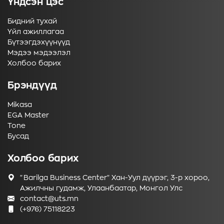
Үндсэн цэс
Бидний тухай
Үйл ажиллагаа
Бүтээгдэхүүнүүд
Мэдээ мэдээлэл
Холбоо барих
Брэндүүд
Mikasa
EGA Master
Tone
Бусад
Холбоо барих
"Barilga Business Center" Хан-Уул дүүрэг, 3-р хороо,
Ажилчны гудамж, Улаанбаатар, Монгол Улс
contact@uts.mn
(+976) 75118223