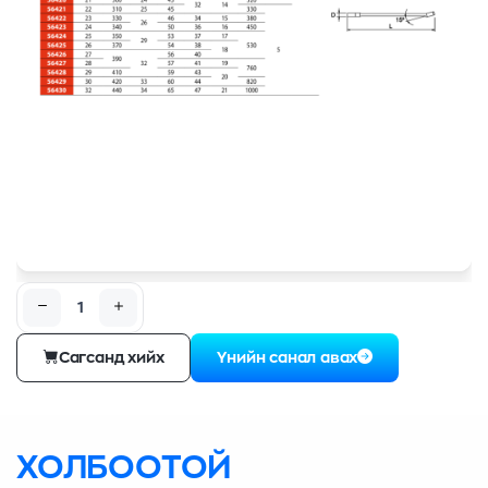
Сагсанд хийх
Үнийн санал авах
ХОЛБООТОЙ