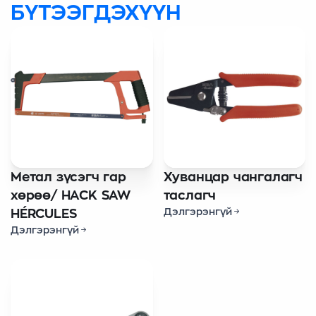
БҮТЭЭГДЭХҮҮН
Метал зүсэгч гар
Хуванцар чангалагч
хөрөө/ HACK SAW
таслагч
Дэлгэрэнгүй
HÉRCULES
Дэлгэрэнгүй