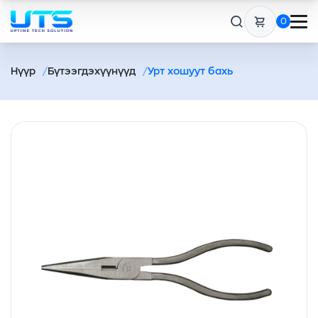
0
Нүүр
Бүтээгдэхүүнүүд
Урт хошуут бахь