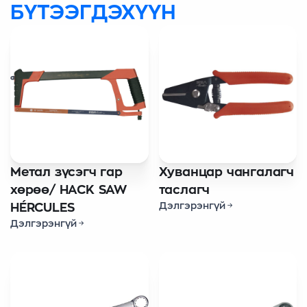
БҮТЭЭГДЭХҮҮН
Метал зүсэгч гар
Хуванцар чангалагч
хөрөө/ HACK SAW
таслагч
Дэлгэрэнгүй
HÉRCULES
Дэлгэрэнгүй