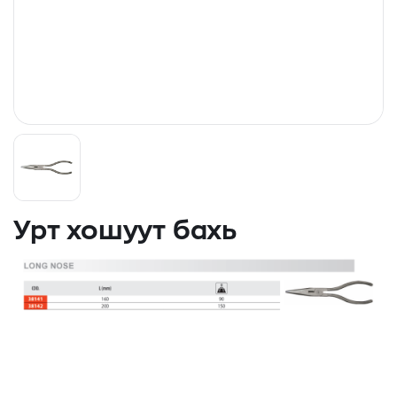
Урт хошуут бахь