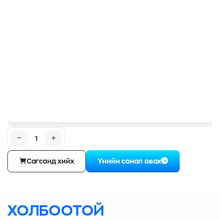
Сагсанд хийх
Үнийн санал авах
ХОЛБООТОЙ