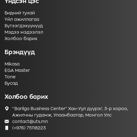
Үндсэн цэс
Бидний тухай
Үйл ажиллагаа
Бүтээгдэхүүнүүд
Мэдээ мэдээлэл
Холбоо барих
Брэндүүд
Mikasa
EGA Master
Tone
Бусад
Холбоо барих
"Barilga Business Center" Хан-Уул дүүрэг, 3-р хороо,
Ажилчны гудамж, Улаанбаатар, Монгол Улс
contact@uts.mn
(+976) 75118223