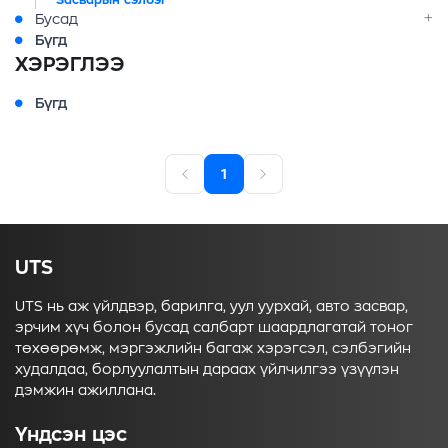
Засварын сэлбэг
Бусад
Бүгд
ХЭРЭГЛЭЭ
Бүгд
1
UTS
UTS нь аж үйлдвэр, барилга, уул уурхай, авто засвар,
эрчим хүч болон бусад салбарт шаардлагатай тоног
төхөөрөмж, мэргэжлийн багаж хэрэгсэл, сэлбэгийн
худалдаа, борлуулалтын дараах үйлчилгээ үзүүлэн
дэмжин ажиллана.
Үндсэн цэс