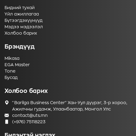
Бидний тухай
Үйл ажиллагаа
Бүтээгдэхүүнүүд
Мэдээ мэдээлэл
Холбоо барих
Брэндүүд
Mikasa
EGA Master
Tone
Бусад
Холбоо барих
"Barilga Business Center" Хан-Уул дүүрэг, 3-р хороо,
Ажилчны гудамж, Улаанбаатар, Монгол Улс
contact@uts.mn
(+976) 75118223
Бидэнтэй нэгдэх