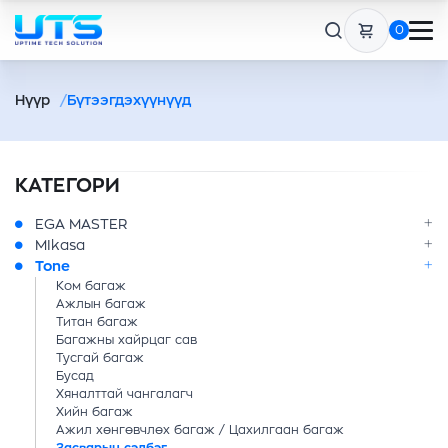
0
Нүүр
Бүтээгдэхүүнүүд
КАТЕГОРИ
EGA MASTER
MIkasa
Tone
Ком багаж
Ажлын багаж
Титан багаж
Багажны хайрцаг сав
Тусгай багаж
Бусад
Хяналттай чангалагч
Хийн багаж
Ажил хөнгөвчлөх багаж / Цахилгаан багаж