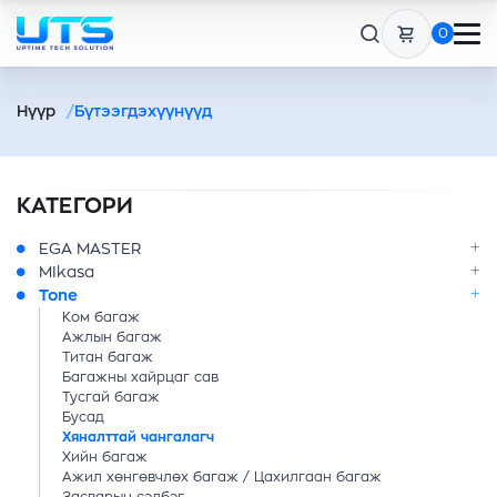
0
Нүүр
Бүтээгдэхүүнүүд
КАТЕГОРИ
EGA MASTER
MIkasa
Tone
Ком багаж
Ажлын багаж
Титан багаж
Багажны хайрцаг сав
Тусгай багаж
Бусад
Хяналттай чангалагч
Хийн багаж
Ажил хөнгөвчлөх багаж / Цахилгаан багаж