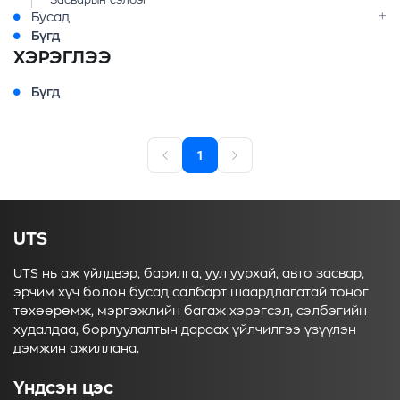
Засварын сэлбэг
Бусад
Бүгд
ХЭРЭГЛЭЭ
Бүгд
1
UTS
UTS нь аж үйлдвэр, барилга, уул уурхай, авто засвар,
эрчим хүч болон бусад салбарт шаардлагатай тоног
төхөөрөмж, мэргэжлийн багаж хэрэгсэл, сэлбэгийн
худалдаа, борлуулалтын дараах үйлчилгээ үзүүлэн
дэмжин ажиллана.
Үндсэн цэс