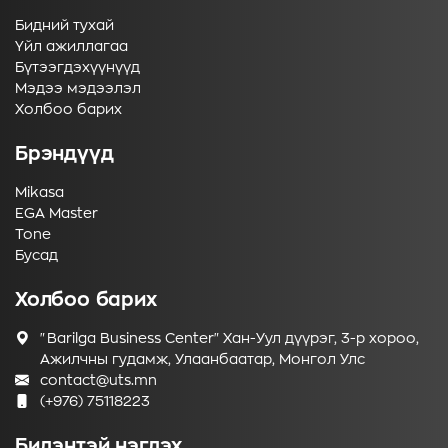
Бидний тухай
Үйл ажиллагаа
Бүтээгдэхүүнүүд
Мэдээ мэдээлэл
Холбоо барих
Брэндүүд
Mikasa
EGA Master
Tone
Бусад
Холбоо барих
"Barilga Business Center" Хан-Уул дүүрэг, 3-р хороо,
Ажилчны гудамж, Улаанбаатар, Монгол Улс
contact@uts.mn
(+976) 75118223
Бидэнтэй нэгдэх