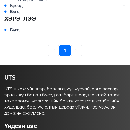
Засварын сэлбэг
Бусад
Бүгд
ХЭРЭГЛЭЭ
Бүгд
1
UTS
UTS нь аж үйлдвэр, барилга, уул уурхай, авто засвар,
эрчим хүч болон бусад салбарт шаардлагатай тоног
төхөөрөмж, мэргэжлийн багаж хэрэгсэл, сэлбэгийн
худалдаа, борлуулалтын дараах үйлчилгээ үзүүлэн
дэмжин ажиллана.
Үндсэн цэс