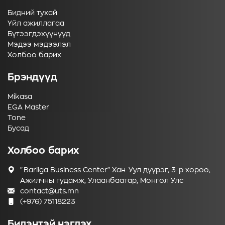
Бидний тухай
Үйл ажиллагаа
Бүтээгдэхүүнүүд
Мэдээ мэдээлэл
Холбоо барих
Брэндүүд
Mikasa
EGA Master
Tone
Бусад
Холбоо барих
"Barilga Business Center" Хан-Уул дүүрэг, 3-р хороо,
Ажилчны гудамж, Улаанбаатар, Монгол Улс
contact@uts.mn
(+976) 75118223
Бидэнтэй нэгдэх