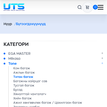
0
Нүүр
Бүтээгдэхүүнүүд
КАТЕГОРИ
EGA MASTER
MIkasa
Tone
Ком багаж
Ажлын багаж
Титан багаж
Багажны хайрцаг сав
Тусгай багаж
Бусад
Хяналттай чангалагч
Хийн багаж
Ажил хөнгөвчлөх багаж / Цахилгаан багаж