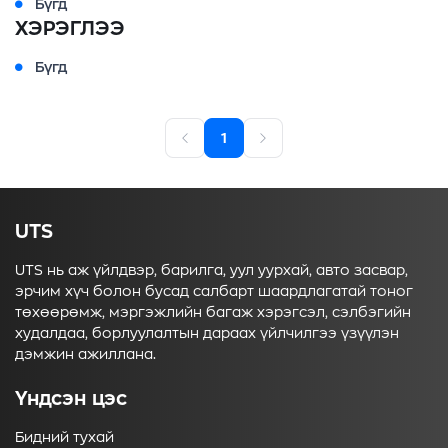
Бүгд
ХЭРЭГЛЭЭ
Бүгд
1
UTS
UTS нь аж үйлдвэр, барилга, уул уурхай, авто засвар,
эрчим хүч болон бусад салбарт шаардлагатай тоног
төхөөрөмж, мэргэжлийн багаж хэрэгсэл, сэлбэгийн
худалдаа, борлуулалтын дараах үйлчилгээ үзүүлэн
дэмжин ажиллана.
Үндсэн цэс
Бидний тухай