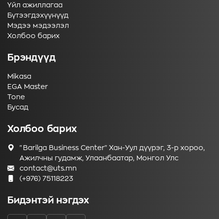
Үйл ажиллагаа
Бүтээгдэхүүнүүд
Мэдээ мэдээлэл
Холбоо барих
Брэндүүд
Mikasa
EGA Master
Tone
Бусад
Холбоо барих
"Barilga Business Center" Хан-Уул дүүрэг, 3-р хороо,
Ажилчны гудамж, Улаанбаатар, Монгол Улс
contact@uts.mn
(+976) 75118223
Бидэнтэй нэгдэх