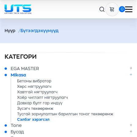
0
Нүүр
Бүтээгдэхүүнүүд
КАТЕГОРИ
EGA MASTER
MIkasa
Бетоны вибратор
Хөрс нягтруулагч
Хавтгай нягтруулагч
Хоёр чиглэлт нягтруулагч
Давхар булт гар индүү
Зүсэгч төхөөрөмж
Тусгай зориулалтын барилгын тоног төхөөрөмж
Сэлбэг хэрэгсэл
Tone
Бусад