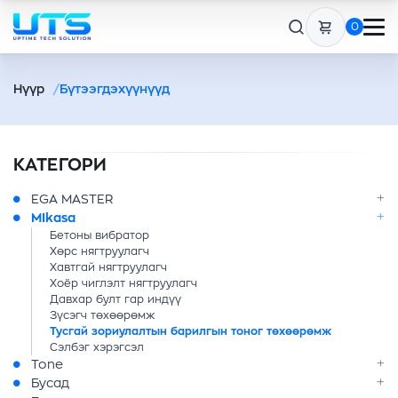
0
Нүүр
Бүтээгдэхүүнүүд
КАТЕГОРИ
EGA MASTER
MIkasa
Бетоны вибратор
Хөрс нягтруулагч
Хавтгай нягтруулагч
Хоёр чиглэлт нягтруулагч
Давхар булт гар индүү
Зүсэгч төхөөрөмж
Тусгай зориулалтын барилгын тоног төхөөрөмж
Сэлбэг хэрэгсэл
Tone
Бусад