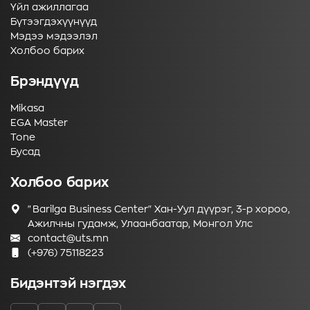
Үйл ажиллагаа
Бүтээгдэхүүнүүд
Мэдээ мэдээлэл
Холбоо барих
Брэндүүд
Mikasa
EGA Master
Tone
Бусад
Холбоо барих
"Barilga Business Center" Хан-Уул дүүрэг, 3-р хороо,
Ажилчны гудамж, Улаанбаатар, Монгол Улс
contact@uts.mn
(+976) 75118223
Бидэнтэй нэгдэх