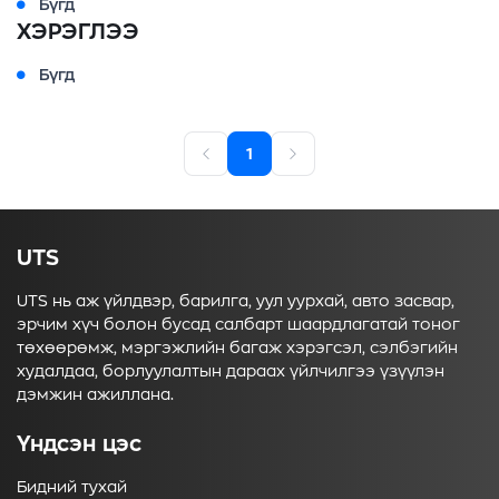
Бүгд
ХЭРЭГЛЭЭ
Бүгд
1
UTS
UTS нь аж үйлдвэр, барилга, уул уурхай, авто засвар,
эрчим хүч болон бусад салбарт шаардлагатай тоног
төхөөрөмж, мэргэжлийн багаж хэрэгсэл, сэлбэгийн
худалдаа, борлуулалтын дараах үйлчилгээ үзүүлэн
дэмжин ажиллана.
Үндсэн цэс
Бидний тухай