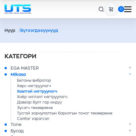
0
Нүүр
Бүтээгдэхүүнүүд
КАТЕГОРИ
EGA MASTER
MIkasa
Бетоны вибратор
Хөрс нягтруулагч
Хавтгай нягтруулагч
Хоёр чиглэлт нягтруулагч
Давхар булт гар индүү
Зүсэгч төхөөрөмж
Тусгай зориулалтын барилгын тоног төхөөрөмж
Сэлбэг хэрэгсэл
Tone
Бусад