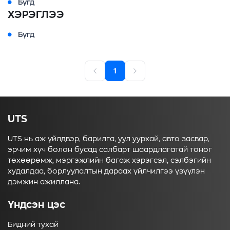
Бүгд
ХЭРЭГЛЭЭ
Бүгд
1
UTS
UTS нь аж үйлдвэр, барилга, уул уурхай, авто засвар,
эрчим хүч болон бусад салбарт шаардлагатай тоног
төхөөрөмж, мэргэжлийн багаж хэрэгсэл, сэлбэгийн
худалдаа, борлуулалтын дараах үйлчилгээ үзүүлэн
дэмжин ажиллана.
Үндсэн цэс
Бидний тухай