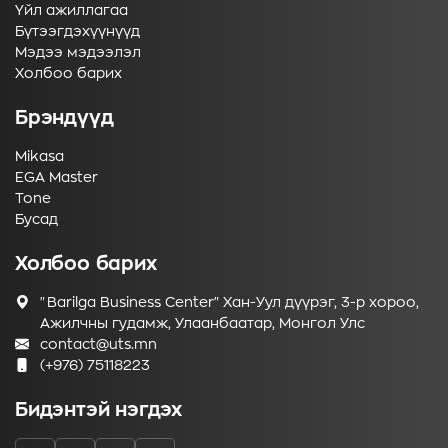
Үйл ажиллагаа
Бүтээгдэхүүнүүд
Мэдээ мэдээлэл
Холбоо барих
Брэндүүд
Mikasa
EGA Master
Tone
Бусад
Холбоо барих
"Barilga Business Center" Хан-Уул дүүрэг, 3-р хороо,
Ажилчны гудамж, Улаанбаатар, Монгол Улс
contact@uts.mn
(+976) 75118223
Бидэнтэй нэгдэх