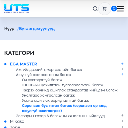
0
Нүүр
Бүтээгдэхүүнүүд
КАТЕГОРИ
EGA MASTER
Аж үйлдвэрийн, мэргэжлийн багаж
Аюулгүй ажиллагааны багаж
Оч үүсгэдэггүй багаж
1000В-ын цахилгаан тусгаарлагчтай багаж
Тэсрэх орчинд ашиглах стандартад нийцсэн багаж
Уналтаас хамгаалсан багаж
Усанд ашиглах зориулалттай багаж
Соронзон бус титан багаж (соронзон орчинд
аюулгүй ашиглагдах)
Засварын газар & багажны хяналтын шийдлүүд
MIkasa
Tone