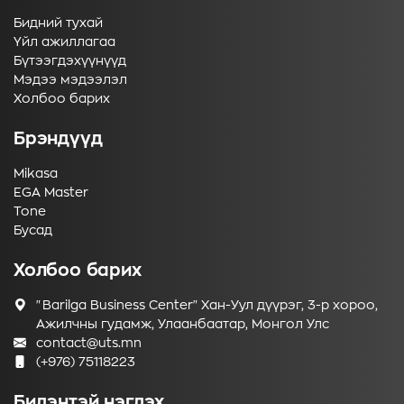
Бидний тухай
Үйл ажиллагаа
Бүтээгдэхүүнүүд
Мэдээ мэдээлэл
Холбоо барих
Брэндүүд
Mikasa
EGA Master
Tone
Бусад
Холбоо барих
"Barilga Business Center" Хан-Уул дүүрэг, 3-р хороо,
Ажилчны гудамж, Улаанбаатар, Монгол Улс
contact@uts.mn
(+976) 75118223
Бидэнтэй нэгдэх