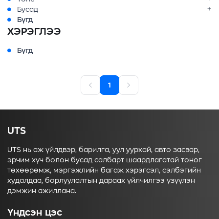
Бусад
Бүгд
ХЭРЭГЛЭЭ
Бүгд
1
UTS
UTS нь аж үйлдвэр, барилга, уул уурхай, авто засвар,
эрчим хүч болон бусад салбарт шаардлагатай тоног
төхөөрөмж, мэргэжлийн багаж хэрэгсэл, сэлбэгийн
худалдаа, борлуулалтын дараах үйлчилгээ үзүүлэн
дэмжин ажиллана.
Үндсэн цэс