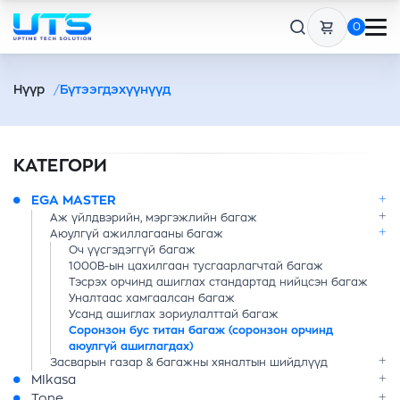
0
Нүүр
Бүтээгдэхүүнүүд
КАТЕГОРИ
EGA MASTER
Аж үйлдвэрийн, мэргэжлийн багаж
Аюулгүй ажиллагааны багаж
Оч үүсгэдэггүй багаж
1000В-ын цахилгаан тусгаарлагчтай багаж
Тэсрэх орчинд ашиглах стандартад нийцсэн багаж
Уналтаас хамгаалсан багаж
Усанд ашиглах зориулалттай багаж
Соронзон бус титан багаж (соронзон орчинд
аюулгүй ашиглагдах)
Засварын газар & багажны хяналтын шийдлүүд
MIkasa
Tone