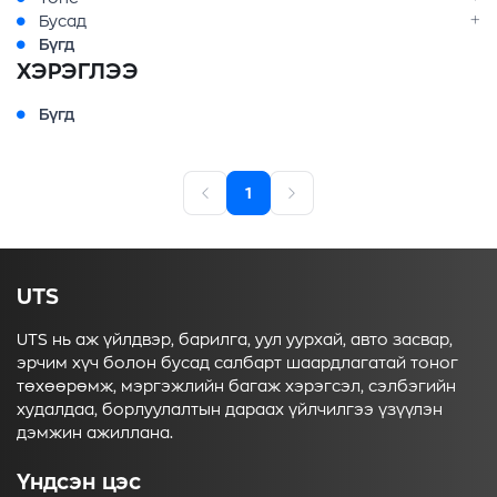
Бусад
Бүгд
ХЭРЭГЛЭЭ
Бүгд
1
UTS
UTS нь аж үйлдвэр, барилга, уул уурхай, авто засвар,
эрчим хүч болон бусад салбарт шаардлагатай тоног
төхөөрөмж, мэргэжлийн багаж хэрэгсэл, сэлбэгийн
худалдаа, борлуулалтын дараах үйлчилгээ үзүүлэн
дэмжин ажиллана.
Үндсэн цэс