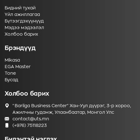
Бидний тухай
Үйл ажиллагаа
Бүтээгдэхүүнүүд
Мэдээ мэдээлэл
Холбоо барих
Брэндүүд
Mikasa
EGA Master
Tone
Бусад
Холбоо барих
"Barilga Business Center" Хан-Уул дүүрэг, 3-р хороо,
Ажилчны гудамж, Улаанбаатар, Монгол Улс
contact@uts.mn
(+976) 75118223
Бидэнтэй нэгдэх