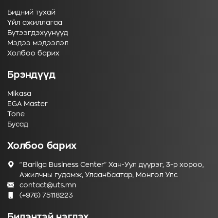
Бидний тухай
Үйл ажиллагаа
Бүтээгдэхүүнүүд
Мэдээ мэдээлэл
Холбоо барих
Брэндүүд
Mikasa
EGA Master
Tone
Бусад
Холбоо барих
"Barilga Business Center" Хан-Уул дүүрэг, 3-р хороо,
Ажилчны гудамж, Улаанбаатар, Монгол Улс
contact@uts.mn
(+976) 75118223
Бидэнтэй нэгдэх