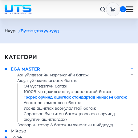
0
Нүүр
Бүтээгдэхүүнүүд
КАТЕГОРИ
EGA MASTER
Аж үйлдвэрийн, мэргэжлийн багаж
Аюулгүй ажиллагааны багаж
Оч үүсгэдэггүй багаж
1000В-ын цахилгаан тусгаарлагчтай багаж
Тэсрэх орчинд ашиглах стандартад нийцсэн багаж
Уналтаас хамгаалсан багаж
Усанд ашиглах зориулалттай багаж
Соронзон бус титан багаж (соронзон орчинд
аюулгүй ашиглагдах)
Засварын газар & багажны хяналтын шийдлүүд
MIkasa
Tone