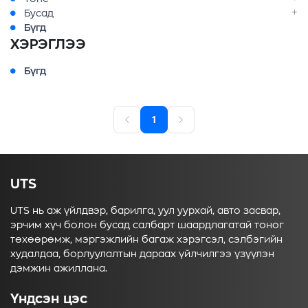
Бусад
Бүгд
ХЭРЭГЛЭЭ
Бүгд
1
UTS
UTS нь аж үйлдвэр, барилга, уул уурхай, авто засвар,
эрчим хүч болон бусад салбарт шаардлагатай тоног
төхөөрөмж, мэргэжлийн багаж хэрэгсэл, сэлбэгийн
худалдаа, борлуулалтын дараах үйлчилгээ үзүүлэн
дэмжин ажиллана.
Үндсэн цэс